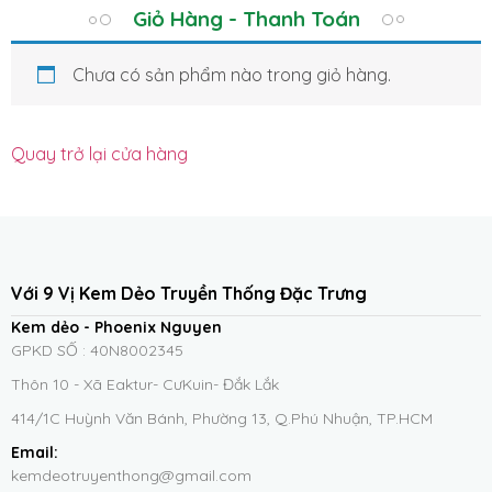
Giỏ Hàng - Thanh Toán
Chưa có sản phẩm nào trong giỏ hàng.
Quay trở lại cửa hàng
Với 9 Vị Kem Dẻo Truyền Thống Đặc Trưng
Kem dẻo - Phoenix Nguyen
GPKD SỐ : 40N8002345
Thôn 10 - Xã Eaktur- CưKuin- Đắk Lắk
414/1C Huỳnh Văn Bánh, Phường 13, Q.Phú Nhuận, TP.HCM
Email:
kemdeotruyenthong@gmail.com