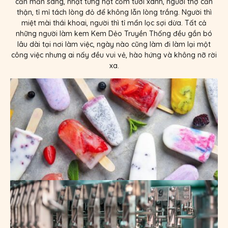
cần mẫn sàng, nhặt từng hạt cốm tươi xanh, người thợ cẩn
thận, tỉ mỉ tách lòng đỏ để không lẫn lòng trắng. Người thì
miệt mài thái khoai, người thì tỉ mẩn lọc sợi dừa. Tất cả
những người làm kem Kem Dẻo Truyền Thống đều gắn bó
lâu dài tại nơi làm việc, ngày nào cũng làm đi làm lại một
công việc nhưng ai nấy đều vui vẻ, hào hứng và không nỡ rời
xa.