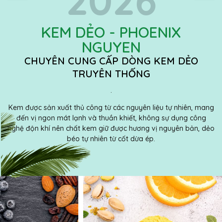
KEM DẺO - PHOENIX
NGUYEN
CHUYÊN CUNG CẤP DÒNG KEM DẺO
TRUYÊN THỐNG
.
Kem được sản xuất thủ công từ các nguyên liệu tự nhiên, mang
đến vị ngon mát lạnh và thuần khiết, không sự dụng công
nghệ độn khí nên chất kem giữ được hương vị nguyên bản, dẻo
béo tự nhiên từ cốt dừa ép.