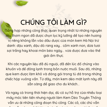
CHÚNG TÔI LÀM GÌ?
Tổng hợp những công thức quan trọng nhất từ những nguyên
liệu thơm ngon đã được chọn lọc kỹ lưỡng để tạo nên hương
vị riêng không lẫn vào đâu được của món kem Hà Nội trứ
danh: đậu xanh, đậu đỏ rang xay… cốm xanh non, dừa tươi
sợi trắng hay khoai môn bẻo ngậy… vừa được đưa vào thế
giới ẩm thực.
Khi các nguyên liệu đã đủ nguội, đã đến lúc đổ chúng vào
khuôn và để đông lạnh trong bồn nước muối. Sau đó, những
que kem được làm khô và đóng gói trong tủ đá trong những
chiếc hộp vuông vắn. Từ đây, món kem dẻo mát lạnh này đã
sẵn sàng để giao cho du khách…
Và ngay cả trong thời hiện đại, dù có sự hỗ trợ của nhiều loại
máy móc tiên tiến nhưng người làm Kem Dẻo Truyền Thống
vẫn ưu ái những công đoạn thủ công. Các cô, các chú vẫn