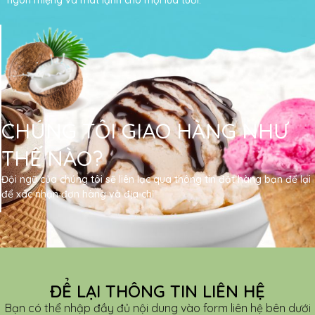
ngon miệng và mát lạnh cho mọi lứa tuổi.
CHÚNG TÔI GIAO HÀNG NHƯ
THẾ NÀO?
Đội ngũ của chúng tôi sẽ liên lạc qua thông tin đặt hàng bạn để lại
để xác nhận đơn hàng và địa chỉ
ĐỂ LẠI THÔNG TIN LIÊN HỆ
Bạn có thể nhập đầy đủ nội dung vào form liên hệ bên dưới