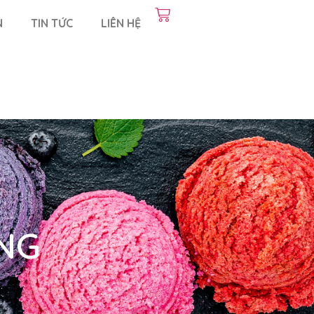
N
TIN TỨC
LIÊN HỆ
NG