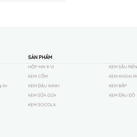
SẢN PHẨM
HỘP MIX 9 VỊ
KEM SẦU RIÊ
KEM CỐM
KEM KHOAI 
 tin
KEM ĐẬU XANH
KEM BẮP
KEM SỮA DỪA
KEM ĐẬU ĐỎ
KEM SOCOLA