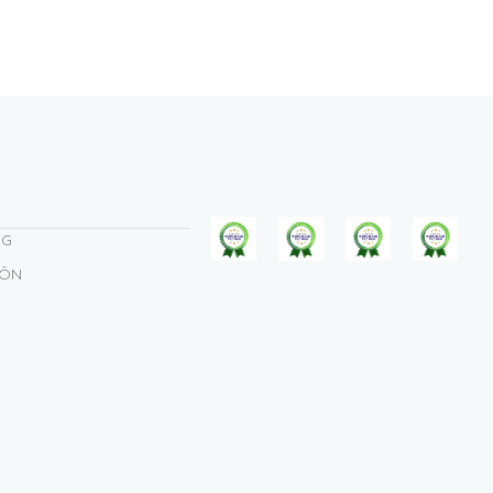
NG
MÔN