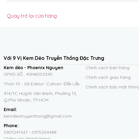
Quay trở lại cửa hàng
Với 9 Vị Kem Dẻo Truyền Thống Đặc Trưng
Kem dẻo - Phoenix Nguyen
Chính sách bán hàng
GPKD SỐ : 40N8002345
Chính sách giao hàng
Thôn 10 - Xã Eaktur- CưKuin- Đắk Lắk
Chính sách bảo mật thông
414/1C Huỳnh Văn Bánh, Phường 13,
Q.Phú Nhuận, TP.HCM
Email:
kemdeotruyenthong@gmail.com
Phone:
0901241427 - 0915204488
Chăm sóc khách hàng