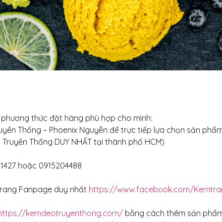
c phương thức đặt hàng phù hợp cho mình:
uyền Thống – Phoenix Nguyễn để trực tiếp lựa chọn sản phẩm
o Truyền Thống DUY NHẤT tại thành phố HCM)
241427 hoặc 0915204488
Trang Fanpage duy nhất
https://www.facebook.com/Kemtra
https://kemdeotruyenthong.com/
bằng cách thêm sản phẩm m