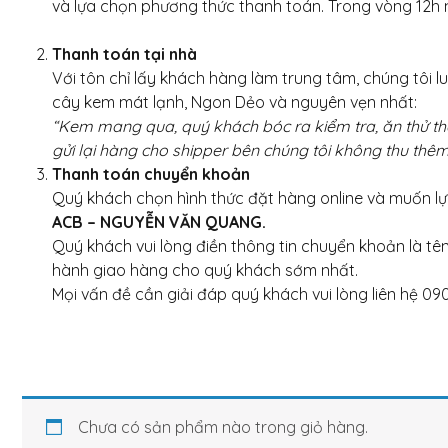
và lựa chọn phương thức thanh toán. Trong vòng 12h n
Thanh toán tại nhà
Với tôn chỉ lấy khách hàng làm trung tâm, chúng tôi 
cây kem mát lạnh, Ngon Dẻo và nguyên vẹn nhất:
“Kem mang qua, quý khách bóc ra kiểm tra, ăn thử th
gửi lại hàng cho shipper bên chúng tôi không thu thêm
Thanh toán chuyển khoản
Quý khách chọn hình thức đặt hàng online và muốn 
ACB – NGUYỄN VĂN QUANG.
Quý khách vui lòng điền thông tin chuyển khoản là t
hành giao hàng cho quý khách sớm nhất.
Mọi vấn đề cần giải đáp quý khách vui lòng liên hệ 090
Chưa có sản phẩm nào trong giỏ hàng.