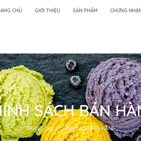
ANG CHỦ
GIỚI THIỆU
SẢN PHẨM
CHỨNG NHẬ
HÍNH SÁCH BÁN HÀ
TRANG CHỦ
/
CHÍNH SÁCH BÁN HÀNG